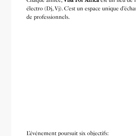
Chaque année,
Visa For Africa
est un lieu de 
électro (Dj, Vj). C’est un espace unique d’éch
de professionnels.
L’événement poursuit six objectifs: