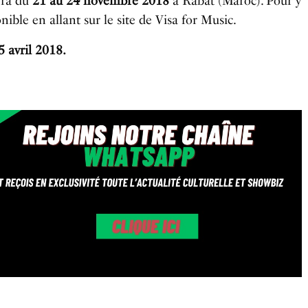
era du
21 au 24 novembre 2018
à Rabat (Maroc). Pour y
onible en allant sur le site de Visa for Music.
5 avril 2018.