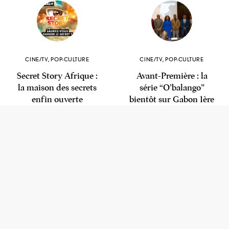
CINE/TV
,
POP-CULTURE
CINE/TV
,
POP-CULTURE
Secret Story Afrique :
Avant-Première : la
la maison des secrets
série “O’balango”
enfin ouverte
bientôt sur Gabon 1ère
PAR
DEE M
PAR
DEE M
JUIN 17, 2024
2 MINS DE LECTURE
FÉVRIER 25, 2024
2 MINS DE LECTURE
CINE/TV
,
POP-CULTURE
CINE/TV
,
POP-CULTURE
Adnaé, la chanteuse
“Le Futur est à Nous” :