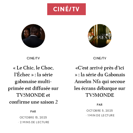
CINÉ/TV
CINE/TV
CINE/TV
« Le Chic, le Choc,
«C’est arrivé près d’ici
l’Échec » : la série
» : la série du Gabonais
gabonaise multi-
Anselm Nfa qui secoue
primée est diffusée sur
les écrans débarque sur
TV5MONDE et
TV5MONDE
confirme une saison 2
PAR
OCTOBRE 5, 2025
PAR
1 MIN DE LECTURE
OCTOBRE 15, 2025
2 MINS DE LECTURE