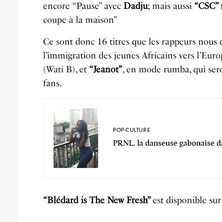
encore “Pause” avec
Dadju
; mais aussi
“CSC”
coupe à la maison”
Ce sont donc 16 titres que les rappeurs nous 
l’immigration des jeunes Africains vers l’Eur
(Wati B), et
“Jeanot”
, en mode rumba, qui sero
fans.
POP-CULTURE
PRNL, la danseuse gabonaise dan
“Blédard is The New Fresh”
est disponible su