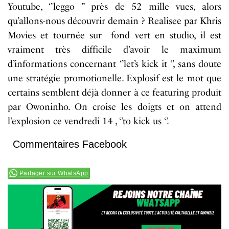
Youtube
, ‘’
leggo ” près de 52 mille vues
, alors
qu’
allons-nous
découvrir
demain ?
Realisee
par
Khris
Movies et
tournée
sur
fond
vert en studio, il est
vraiment
très
difficile d’avoir le maximum
d’informations concernant ‘’
let
’s kick it ‘’, sans doute
une
stratégie
promotionelle
.
Explosif est le mot que
certains semblent déjà donner
à
ce f
eaturing
produit
par
Owoninho
. On croise les doigts et on attend
l’explosion ce vendredi 14 , ‘’to kick us ‘’.
Commentaires Facebook
Partager sur WhatsApp