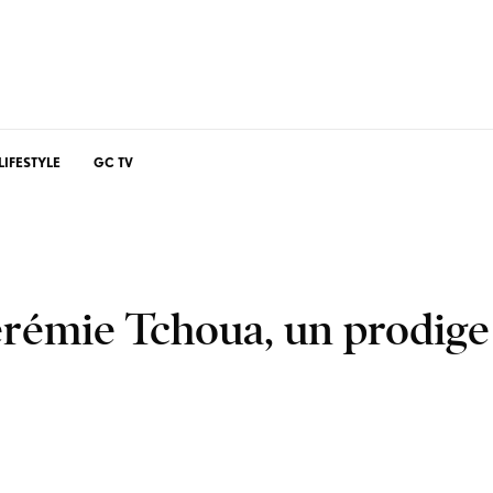
LIFESTYLE
GC TV
érémie Tchoua, un prodige 