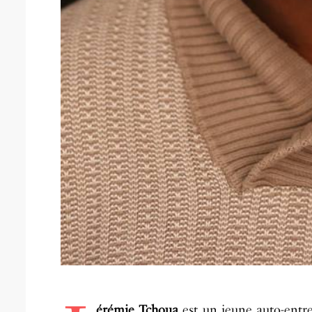
érémie Tchoua
est un jeune auto-entr