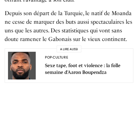
Depuis
son
d
é
part
de
la
Turquie
,
le
natif
de
Moanda
ne
cesse
de
marquer
des
buts
aussi
spectaculaires
les
uns
que
les
autres
.
Des
statistiques
qui
vont
sans
doute
ramener
le
Gabonais
sur
le
vieux
continent
.
A LIRE AUSSI
POP-CULTURE
Sexe tape, foot et violence : la folle
semaine d’Aaron Boupendza