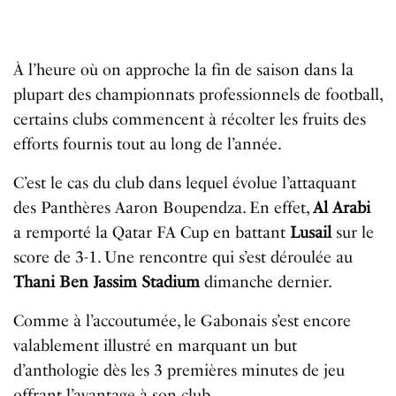
À l’heure où on approche la fin de saison dans la
plupart des championnats professionnels de football,
certains clubs commencent à récolter les fruits des
efforts fournis tout au long de l’année.
C
’
est
le
cas
du
club
dans
lequel
é
volue
l
’
attaquant
des
Panth
è
res
Aaron
Boupendza
.
En
effet,
Al
Arabi
a
remport
é
la
Qatar
FA
Cup
en
battant
Lusail
sur
le
score
de 3-1. Une
rencontre
qui
s
’
est
d
é
roul
ée
au
Thani
Ben
Jassim
Stadium
dimanche
dernier
.
C
omme
à l’accoutumée
,
le
Gabonais
s
’
est
encore
valablement
illustr
é
en
marquant
un
but
d
’
anthologie
dès les 3 premières minutes
de
jeu
offrant
l
’
avantage
à
son
club
.