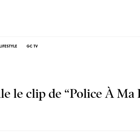
LIFESTYLE
GC TV
e le clip de “Police À Ma 