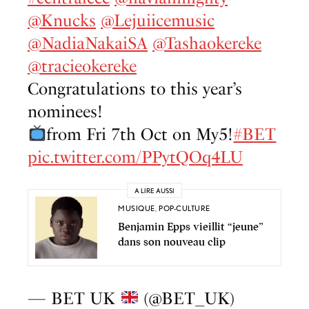
@Knucks
@Lejuiicemusic
@NadiaNakaiSA
@Tashaokereke
@tracieokereke
Congratulations to this year’s
nominees!
from Fri 7th Oct on My5!
#BET
pic.twitter.com/PPytQOq4LU
A LIRE AUSSI
MUSIQUE
,
POP-CULTURE
Benjamin Epps vieillit “jeune”
dans son nouveau clip
— BET UK
(@BET_UK)