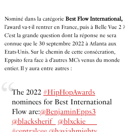
Nomin
é
dans
la
cat
é
gorie
Best
F
low
International,
l
’
award
va-t-il
r
entrer
en
France,
puis
à
B
elle
V
ue
2
?
C
’
est
la
grande
question
dont
la
réponse
ne
sera
connue
que
le
30
septembre
2022
à
Atlanta aux
Etats-Unis
. Sur le chemin de cette consécration,
Eppsito
fera
face
à
d
’
autres
MC
’
s
venus
du
monde
entier
.
Il
y aura
entre
autres
:
The 2022
#HipHopAwards
nominees for Best International
Flow are:
@BenjaminEpps3
@blacksherif_
@blxckie___
#centralcee
@haviahmighty