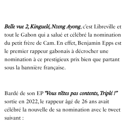
Belle
vue
2
, Kinguelé
,
Nzeng
A
yong
,
c
’
est
Libreville
et
tout
le
Gabon
qui
a
salu
é
et
c
é
l
é
br
é
la
nomination
du
petit
fr
è
re
de
Cam
.
En
effet
,
Benjamin
Epps
est
le
premier
rappeur
gabonais
à
décrocher
une
nomination
à
ce
prestigieux
prix
bien
que
partant
sous la bannière
fran
ç
aise
.
Bard
é
de
son
EP
“
Vous
n’êtes
pas
contents,
Tripl
é
!”
sortie
e
n
2022,
le
rappeur
âgé
de
26
ans
avait
c
é
l
é
br
é
la
nouvelle
de
sa
nomination
avec
le tweet
suivant :