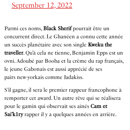
September 12, 2022
Parmi
ces
noms
,
Black
Sherif
pourrait
être
un
concurrent
direct
.
Le
Ghan
é
en
a
connu
cette
ann
é
e
un
succ
è
s
plan
é
taire
avec
son
single
Kweku
the
traveller
.
Qu
’à
cela
ne
tienne,
Benjamin
Epps
est
un
ovni
.
Adoub
é
par
Booba
et
la
cr
è
me
du
rap
fran
ç
ais
,
le
jeune
Gabonais
est aussi apprécié de ses
pairs
new-yorkais
comme
Jadakiss
.
S
’
il
gagne,
il
sera
le
premier
rappeur
francophone
à
remporter
cet
award
.
Un
autre
rêve
qui
se
r
é
alisera
pour
le
gamin
qui
observait
ses
ain
é
s
Cam
et
Sai’k1ry
rapper
il
y a quelques
ann
é
es
en
arri
è
re
.