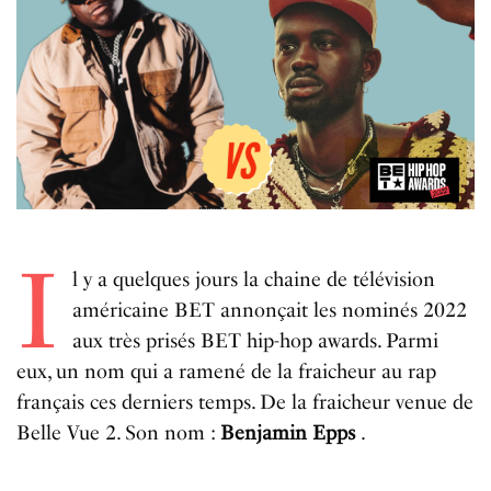
I
l
y a quelques
jours
la
chaine
de
télévision
am
é
ricaine
BET
annon
ç
ait
les
nominés
2022
aux
tr
è
s
pris
é
s
BET
hip-hop
awards
.
Parmi
eux,
un
nom
qui
a
ramené
de la
fraicheur
au
rap
f
ran
ç
ais ces derniers temps
.
De
la
fraicheur
venue
de
B
elle
Vue
2
.
Son
nom :
Benjamin
Epps
.