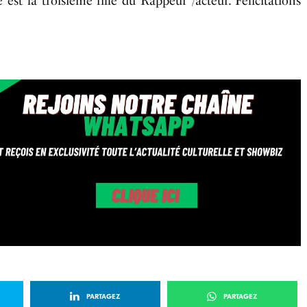
st la troisième fille du Rappeur /acteur. Félicitations
PARTAGEZ
PARTAGEZ