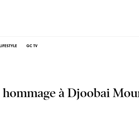
LIFESTYLE
GC TV
nd hommage à Djoobai Mou