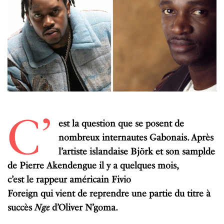
C’
est la question que se posent de
nombreux internautes Gabonais.
Après
l’artiste islandaise Björk et son samplde
de Pierre Akendengue il y a quelques mois,
c’est
le
rappeur
américain
Fivio
Foreign
qui
vient
de
reprendre
une
partie
du
titre
à
succès
Nge
d’Oliver
N’goma.