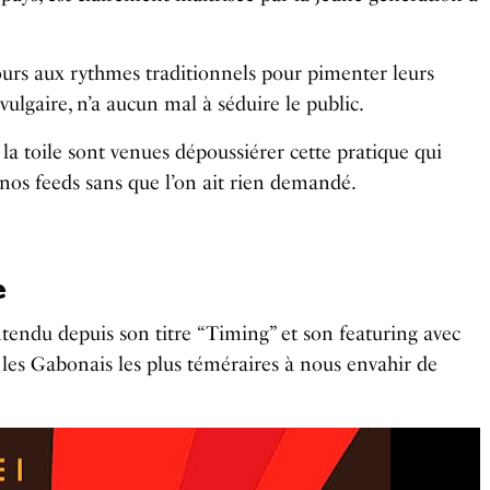
e
t
e
i
r
cours aux rythmes traditionnels pour pimenter leurs
n
f
vulgaire, n’a aucun mal à séduire le public.
g
u
 la toile sont venues dépoussiérer cette pratique qui
s
l
os feeds sans que l’on ait rien demandé.
l
s
c
e
r
e
entendu depuis son titre “Timing” et son featuring avec
e
e les Gabonais les plus téméraires à nous envahir de
n