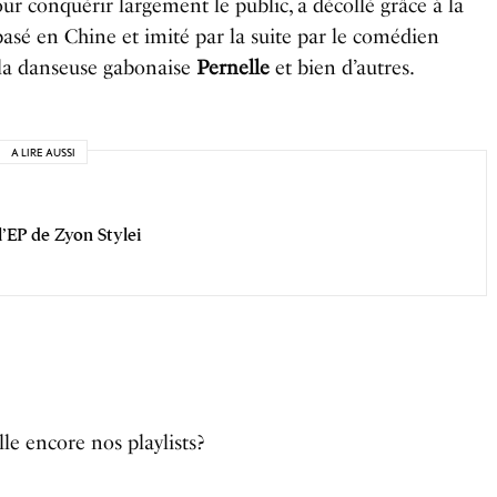
our conquérir largement le public, a décollé grâce à la
t
t
t
basé en Chine et imité par la suite par le comédien
e
t
e
e la danseuse gabonaise
Pernelle
et bien d’autres.
i
r
n
f
g
u
A LIRE AUSSI
s
l
l
’EP de Zyon Stylei
s
c
r
e
e
n
le encore nos playlists?