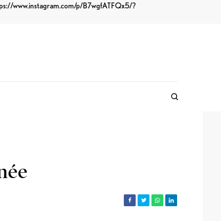
tps://www.instagram.com/p/B7wgfATFQx5/?
nnée