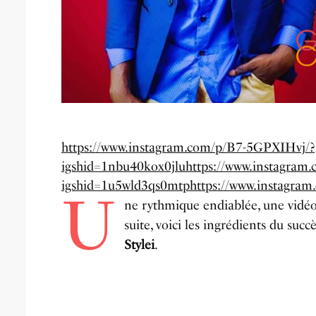
https://www.instagram.com/p/B7-5GPXIHvj/?
igshid=1nbu40kox0jlu
https://www.instagra
igshid=1u5wld3qs0mtp
https://www.instagr
U
ne rythmique endiablée, une vidéo 
suite, voici les ingrédients du succ
Stylei
.