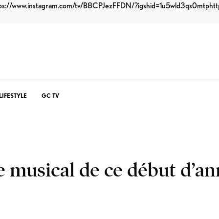
ps://www.instagram.com/tv/B8CPJezFFDN/?igshid=1u5wld3qs0mtp
ht
LIFESTYLE
GC TV
 musical de ce début d’a