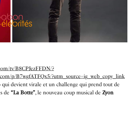
m.com/tv/B8CPJezFFDN/?
am.com/p/B7wgfATFQx5/?utm_source=ig_web_copy_link
qui devient virale et un challenge qui prend tout de
ès de
“La Botte”
, le nouveau coup musical de
Zyon