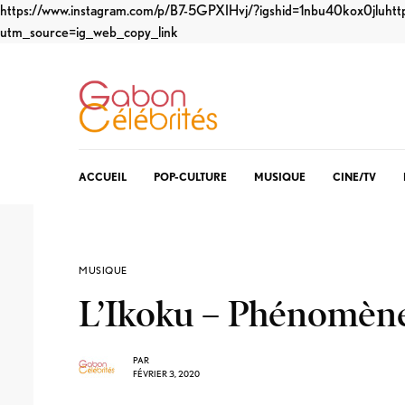
https://www.instagram.com/p/B7-5GPXIHvj/?igshid=1nbu40kox0jlu
htt
utm_source=ig_web_copy_link
ACCUEIL
POP-CULTURE
MUSIQUE
CINE/TV
MUSIQUE
L’Ikoku – Phénomène
PAR
FÉVRIER 3, 2020