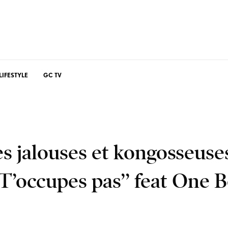
LIFESTYLE
GC TV
s jalouses et kongosseuse
T’occupes pas’’ feat One B