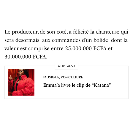
Le
producteur,
de
son
coté, a
félicité
la
chanteuse
qui
sera
désormais aux commandes d’un bolide
dont
la
v
aleur
est
comprise
entre
25
.
000
.
000
FCFA
et
30
.
000
.
000
FCFA
.
A LIRE AUSSI
MUSIQUE
,
POP-CULTURE
Emma’a livre le clip de “Katana”