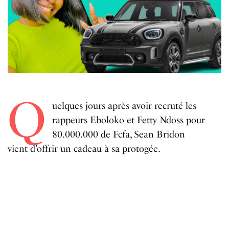
Q
uelques
jours
après
avoir
recruté
les
rappeurs
Eboloko
et
Fetty
Ndoss
pour
80
.
000
.
000
de
Fcfa
,
Sean
Bridon
vient
d
’
offrir
un
c
adeau
à
sa
protogée
.