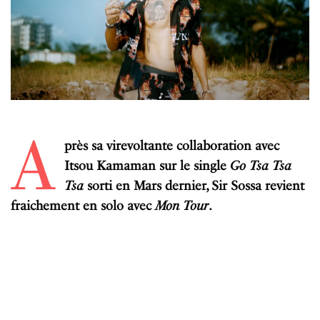
A
près
sa
virevoltante
collaboration
avec
Itsou
Kamaman
sur
le
single
Go
Tsa
Tsa
Tsa
sorti
en
Mars
dernier
,
Sir
Sossa
revient
fraichement
en
solo
avec
M
on
Tour
.