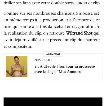
titiller
ses
fans
avec
cette
double
sortie
audio
et
clip
.
Comme
sur
ses
nombreuses
chansons
,
Sir
Sossa
est
en même temps
à
la
production
et
à
l
’é
criture
de
ce
titre
qui
sonne
à
la
fois
d
ancehall
et
raggamuffin
.
À
la
réalisation
du
clip
,
on
retrouve
Wiltrand
Shot
qui
avait
d
é
j
à
travaillé
sur
le
précédent
clip
du
chanteur
et
compositeur
.
A LIRE AUSSI
POP-CULTURE
Sly’A dévoile à son tour sa grossesse
avec le single “Mes Amours”