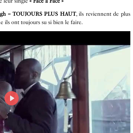
e leur single
« Face à Face »
igh
= TOUJOURS PLUS HAUT
, ils reviennent de plus
ils ont toujours su si bien le faire.
P
l
a
y