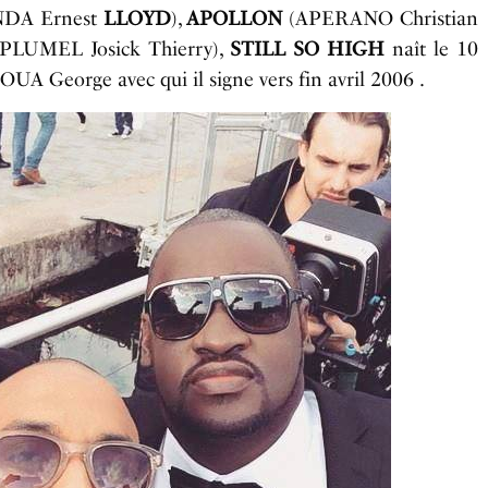
NDA Ernest
LLOYD
),
APOLLON
(APERANO Christian
UMEL Josick Thierry),
STILL SO HIGH
naît le 10
UA George avec qui il signe vers fin avril 2006 .