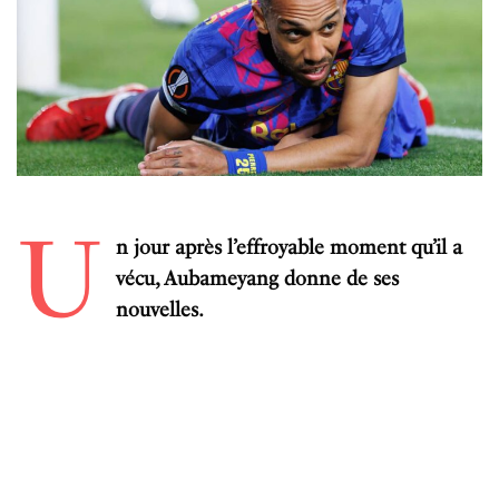
U
n
jour
apr
è
s
l
’
effroyable
moment
qu
’
il
a
vécu
,
Aubameyang
donne de ses
nouvelles
.