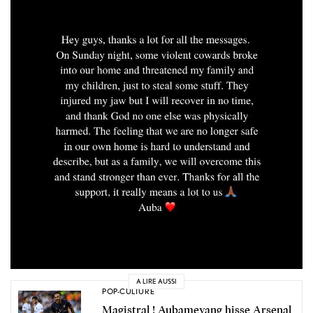
A LIRE AUSSI
POP-CULTURE
Magistral ! Aubameyang hisse Arsenal