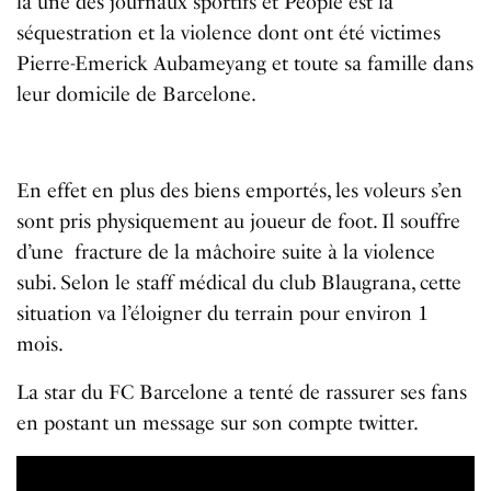
la
une
des
journaux
sportifs
et
P
eople
est
la
séquestration
et
la
violence
dont
ont
é
t
é
victimes
Pierre-
Emerick
Aubameyang
et
toute
sa
famille dans
leur domicile de Barcelone.
En
effet
en plus
des
biens
emport
é
s
,
les
voleurs
s
’
en
sont
pris
physiquement
au
joueur
de
foot.
Il souffre
d’une
fracture
de
la
mâchoire suite à la violence
subi. Selon le staff médical du club Blaugrana, cette
situation va l’éloigner du terrain pour environ 1
mois.
L
a
star
du
FC
Barcelone
a tenté de rassurer ses fans
en postant un message sur son
compte
twitter
.