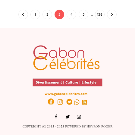
1
2
3
4
5
…
138
COPYRIGHT (C) 2013 - 2023 POWERED BY
HEVRON ROGER