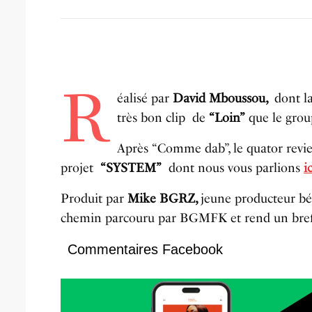
R
éalisé par
David Mboussou,
dont la
très bon clip de
“Loin”
que le gro
Après “Comme dab”, le quator revien
projet
“SYSTEM”
dont nous vous parlions
i
Produit par
Mike BGRZ,
jeune producteur bén
chemin parcouru par BGMFK et rend un bre
Commentaires Facebook