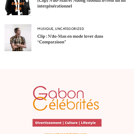
[Clip] N’do-Man et Ndong Mboula livrent un hit
intergénérationnel
MUSIQUE
,
UNCATEGORIZED
Clip : N’do-Man en mode lover dans
“Comparaison”