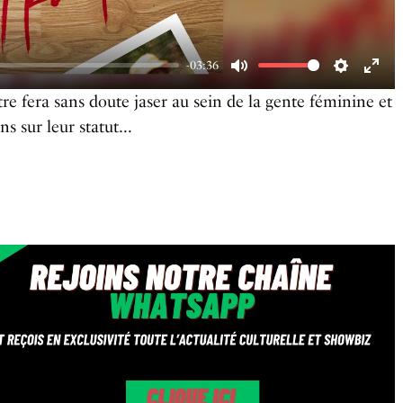
-03:36
M
S
E
itre fera sans doute jaser au sein de la gente féminine et
u
e
n
s sur leur statut…
t
t
t
e
t
e
i
r
n
f
g
u
s
l
l
s
c
r