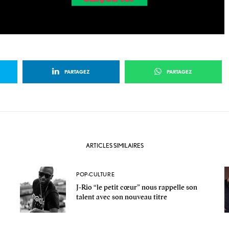
e
e
n
PARTAGEZ
PARTAGEZ
ARTICLES SIMILAIRES
POP-CULTURE
J-Rio “le petit cœur” nous rappelle son
talent avec son nouveau titre