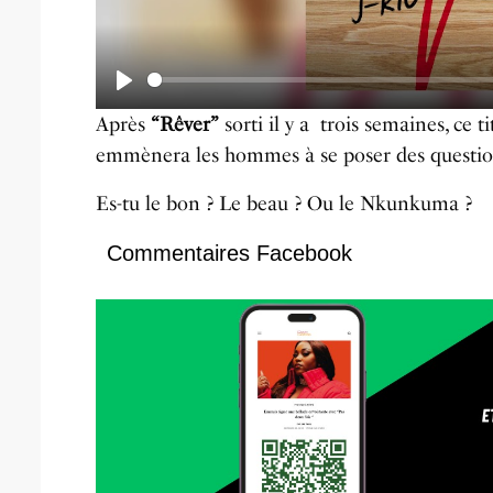
P
Après
“Rêver”
sorti il y a trois semaines, ce t
l
emmènera les hommes à se poser des question
a
Es-tu le bon ? Le beau ? Ou le Nkunkuma ?
y
Commentaires Facebook