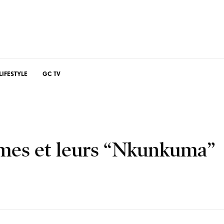
LIFESTYLE
GC TV
mmes et leurs “Nkunkuma”