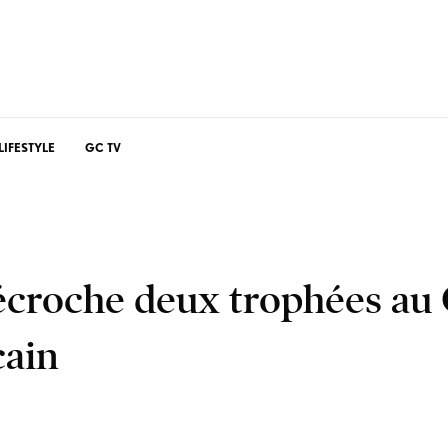
LIFESTYLE
GC TV
croche deux trophées au
cain