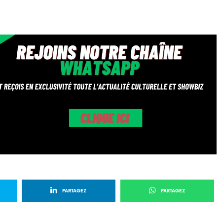
l
s
c
r
e
e
n
PARTAGEZ
PARTAGEZ