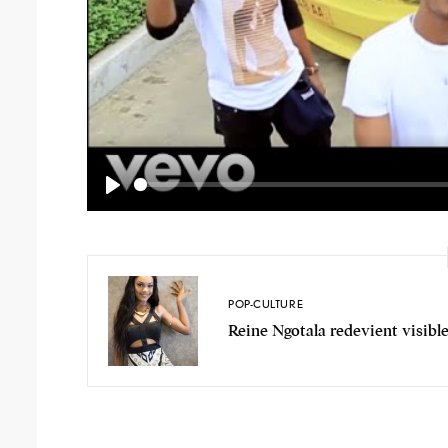
P
l
a
y
POP-CULTURE
Reine Ngotala redevient visibl