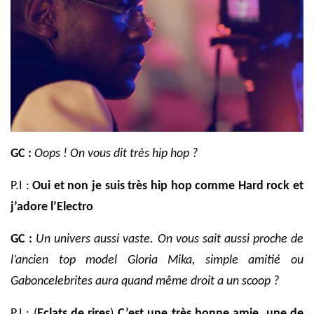
GC :
Oops ! On vous dit très hip hop ?
P.I :
Oui et non je suis très hip hop comme Hard rock et
j’adore l’Electro
GC :
Un univers aussi vaste. On vous sait aussi proche de
l’ancien top model Gloria Mika, simple amitié ou
Gaboncelebrites aura quand même droit a un scoop ?
P.I : (
Eclats de
rires
)
C’est une très bonne amie, une de