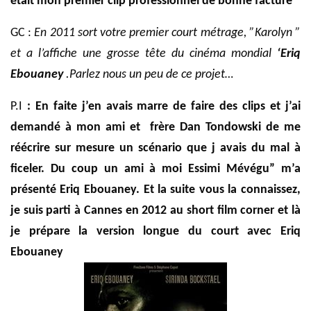
était mon premier clip professionnel de bonne facture
GC :
En 2011 sort votre premier court métrage, ”Karolyn ”
et a l’affiche une grosse tête du cinéma mondial
‘Eriq
Ebouaney
.Parlez nous un peu de ce projet…
P.I
: En faite j’en avais marre
de faire des clips
et j’ai
demandé
à mon ami
et
frère Dan Tondowski de me
réécrire sur mesure un scénario que j avais du mal
à
ficeler.
Du coup un ami à moi Essimi Mévégu” m’a
présenté Eriq Ebouaney.
Et la suite vous la connaissez
,
je
suis parti à Cannes en 2012 au short film corner
et là
je prépare la version longue du court avec Eriq
Ebouaney