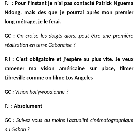
P.I :
Pour l’instant je n’ai pas contacté Patrick Nguema
Ndong, mais des que je pourrai après mon premier
long métrage, je le ferai.
GC :
On croise les doigts alors…peut être une première
réalisation en terre Gabonaise ?
P.I :
C’est obligatoire
et j’espère au plus vite.
Je veux
ramener ma vision
américaine
sur place
,
filmer
Libreville comme on filme Los Angeles
GC
:
Vision hollywoodienne ?
P.I
: Absolument
GC :
Suivez vous au moins l’actualité cinématographique
au Gabon ?