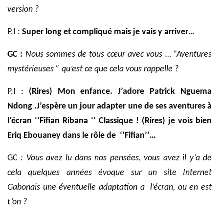
version ?
P.I :
Super long et compliqué
mais je vais y arriver…
GC :
Nous sommes de tous cœur avec vous …
”Aventures
mystérieuses ” qu’est ce que cela vous rappelle ?
P.I :
(Rires) Mon enfance. J’adore Patrick Nguema
Ndong
.
J’espère un jour adapter une de ses aventures à
l’écran
‘’
Fifian Ribana ‘’
Classique ! (Rires)
je vois bien
Eriq Ebouaney dans le rôle de
‘’Fifian’’…
GC
: Vous avez lu dans nos pensées, vous avez il y’a de
cela quelques années évoque sur un site Internet
Gabonais une éventuelle adaptation a
l’écran, ou en est
t’on ?