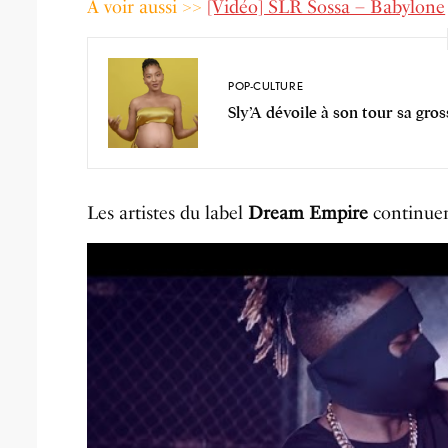
A voir aussi >>
[Vidéo] SLR Sossa – Babylone
POP-CULTURE
Sly’A dévoile à son tour sa gro
Les artistes du label
Dream Empire
continuent