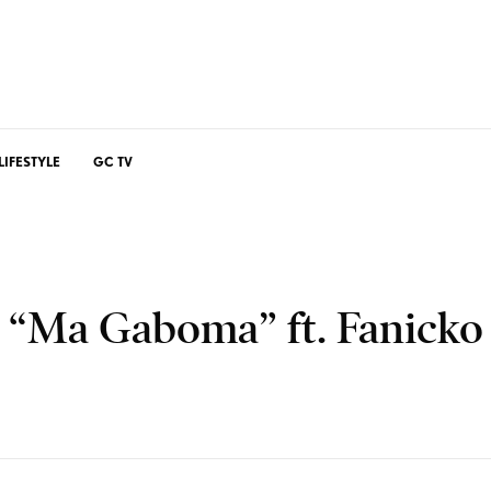
LIFESTYLE
GC TV
 “Ma Gaboma” ft. Fanicko