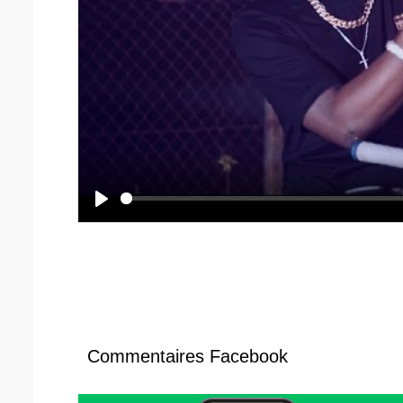
P
l
a
y
Commentaires Facebook