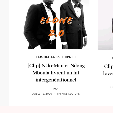
MUSIQUE
,
UNCATEGORIZED
[Clip] N’do-Man et Ndong
Cli
Mboula livrent un hit
love
intergénérationnel
JU
PAR
JUILLET 8, 2020
1 MIN DE LECTURE