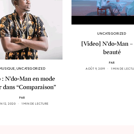
UNCATEGORIZED
[Video] N’do-Man –
beauté
PAR
MUSIQUE
,
UNCATEGORIZED
AOÛT 9, 2019
1 MIN DE LECT
p : N’do-Man en mode
r dans “Comparaison”
PAR
IN 12, 2020
1 MIN DE LECTURE