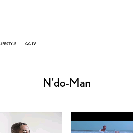
LIFESTYLE
GC TV
N’do-Man