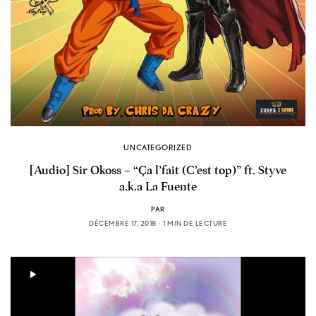
UNCATEGORIZED
[Audio] Sir Okoss – “Ça l’fait (C’est top)” ft. Styve
a.k.a La Fuente
PAR
DÉCEMBRE 17, 2018
1 MIN DE LECTURE