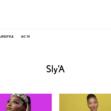
LIFESTYLE
GC TV
Sly’A