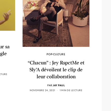
ur sa
ngle
POP-CULTURE
“Chacun” : Jey RspctMe et
Sly’A dévoilent le clip de
ECTURE
leur collaboration
PAR
JAY PAUL
NOVEMBRE 24, 2021
1 MIN DE LECTURE