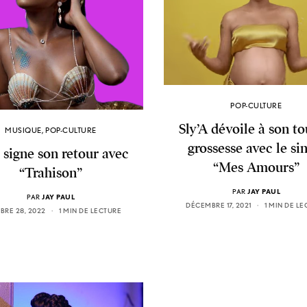
POP-CULTURE
Sly’A dévoile à son to
MUSIQUE
,
POP-CULTURE
grossesse avec le si
a signe son retour avec
“Mes Amours”
“Trahison”
PAR
JAY PAUL
PAR
JAY PAUL
DÉCEMBRE 17, 2021
1 MIN DE L
BRE 28, 2022
1 MIN DE LECTURE