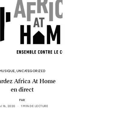
MUSIQUE
,
UNCATEGORIZED
ardez Africa At Home
en direct
PAR
I 16, 2020
1 MIN DE LECTURE