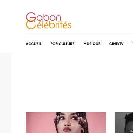
ACCUEIL
POP-CULTURE
MUSIQUE
CINE/TV