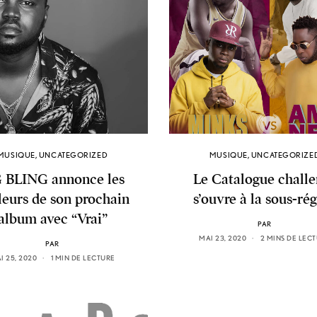
MUSIQUE
,
UNCATEGORIZED
MUSIQUE
,
UNCATEGORIZE
 BLING annonce les
Le Catalogue challe
leurs de son prochain
s’ouvre à la sous-ré
album avec “Vrai”
PAR
MAI 23, 2020
2 MINS DE LEC
PAR
I 25, 2020
1 MIN DE LECTURE