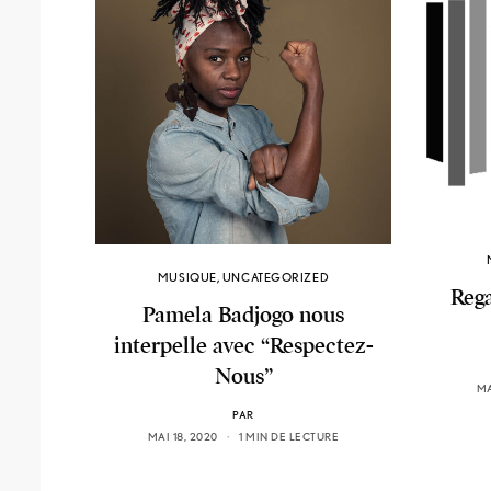
MUSIQUE
,
UNCATEGORIZED
Reg
Pamela Badjogo nous
interpelle avec “Respectez-
Nous”
MA
PAR
MAI 18, 2020
1 MIN DE LECTURE