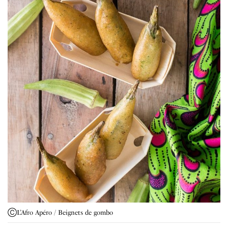
ⒸL’Afro Apéro / Beignets de gombo