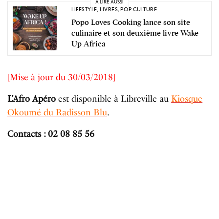
A LIRE AUSSI
LIFESTYLE
,
LIVRES
,
POP-CULTURE
Popo Loves Cooking lance son site
culinaire et son deuxième livre Wake
Up Africa
[Mise à jour du 30/03/2018]
L’Afro Apéro
est disponible à Libreville au
Kiosque
Okoumé du Radisson Blu
.
Contacts : 02 08 85 56