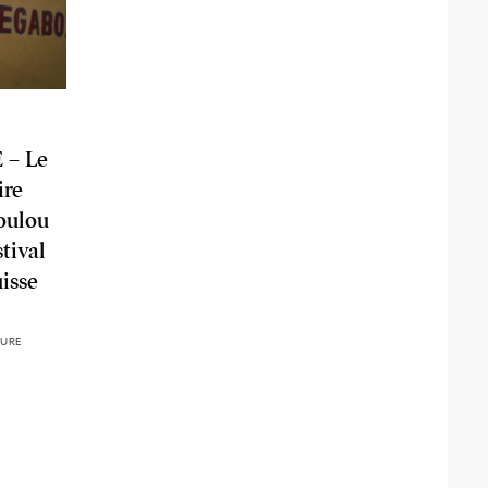
 – Le
ire
oulou
tival
uisse
TURE