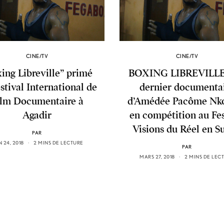
CINE/TV
CINE/TV
ing Libreville” primé
BOXING LIBREVILLE
stival International de
dernier documenta
ilm Documentaire à
d’Amédée Pacôme Nk
Agadir
en compétition au Fes
Visions du Réel en S
PAR
N 24, 2018
2 MINS DE LECTURE
PAR
MARS 27, 2018
2 MINS DE LEC