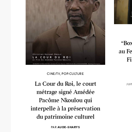
“Box
au Fe
F
CINE/TV
,
POP-CULTURE
La Cour du Roi, le court
JUI
métrage signé Amédée
Pacôme Nkoulou qui
interpelle à la préservation
du patrimoine culturel
PAR
AUDE-SHARYS