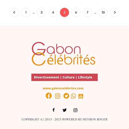
1
…
3
4
5
6
7
…
10
COPYRIGHT (C) 2013 - 2023 POWERED BY
HEVRON ROGER