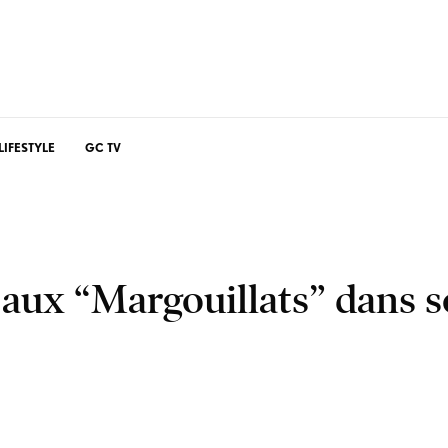
LIFESTYLE
GC TV
e aux “Margouillats” dans 