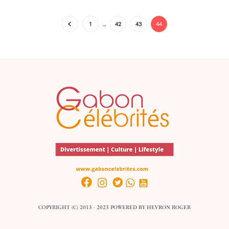
1
…
42
43
44
COPYRIGHT (C) 2013 - 2023 POWERED BY
HEVRON ROGER