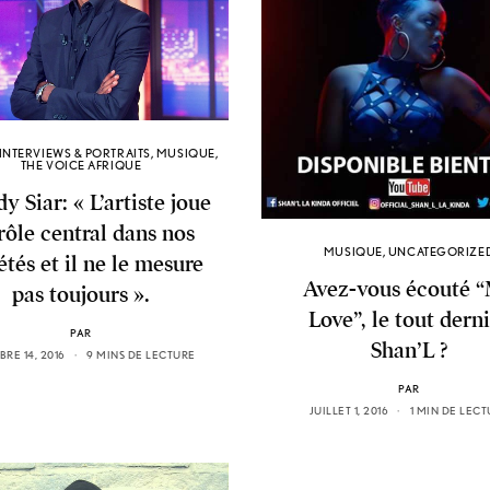
INTERVIEWS & PORTRAITS
,
MUSIQUE
,
THE VOICE AFRIQUE
y Siar: « L’artiste joue
rôle central dans nos
MUSIQUE
,
UNCATEGORIZE
étés et il ne le mesure
Avez-vous écouté 
pas toujours ».
Love”, le tout dern
PAR
Shan’L ?
RE 14, 2016
9 MINS DE LECTURE
PAR
JUILLET 1, 2016
1 MIN DE LEC