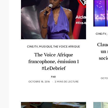
CINE/TV
,
Claud
CINE/TV
,
MUSIQUE
,
THE VOICE AFRIQUE
un 
The Voice Afrique
soci
francophone, émission 1
#LeDebrief
PAR
OCTOB
OCTOBRE 18, 2016
2 MINS DE LECTURE