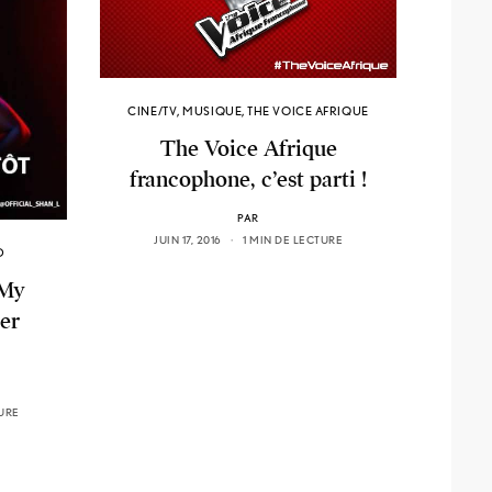
CINE/TV
,
MUSIQUE
,
THE VOICE AFRIQUE
The Voice Afrique
francophone, c’est parti !
PAR
JUIN 17, 2016
1 MIN DE LECTURE
D
“My
ier
TURE