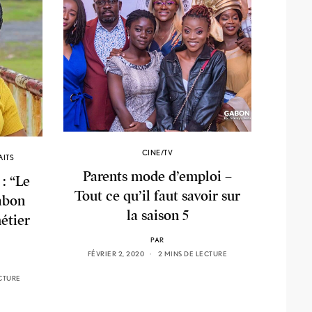
CINE/TV
AITS
Parents mode d’emploi –
: “Le
Tout ce qu’il faut savoir sur
Gabon
la saison 5
étier
PAR
FÉVRIER 2, 2020
2 MINS DE LECTURE
ECTURE