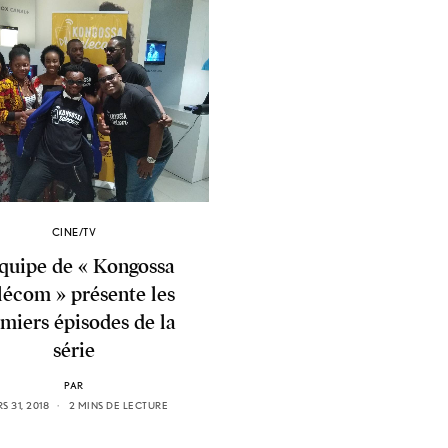
CINE/TV
équipe de « Kongossa
lécom » présente les
miers épisodes de la
série
PAR
S 31, 2018
2 MINS DE LECTURE