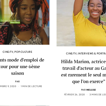
CINE/TV
,
POP-CULTURE
CINE/TV
,
INTERVIEWS & PORTR
nts mode d’emploi de
Hilda Marion, actrice 
tour pour une 6ème
travail d’acteur au 
saison
est rarement le seul m
que l’on exerce”
PAR
MBRE 9, 2020
1 MIN DE LECTURE
PAR
MELSSE
FÉVRIER 26, 2020
3 MINS DE L