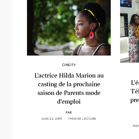
CINE/TV
L’actrice Hilda Marion au
L’
casting de la prochaine
Té
saison de Parents mode
pre
d’emploi
PAR
JUIN 22, 2019
1 MIN DE LECTURE
MAR