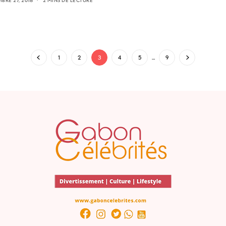
1
2
3
4
5
…
9