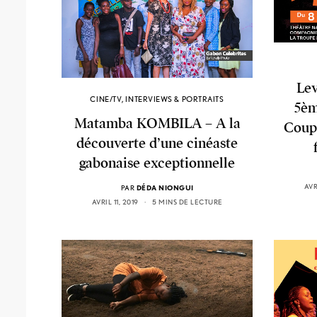
Lev
CINE/TV
,
INTERVIEWS & PORTRAITS
5èm
Matamba KOMBILA – A la
Coup 
découverte d’une cinéaste
gabonaise exceptionnelle
AVR
PAR
DÉDA NIONGUI
AVRIL 11, 2019
5 MINS DE LECTURE